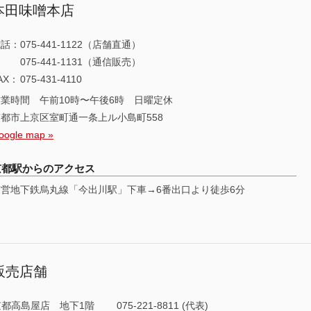
本田味噌本店
電話：
075-441-1122（店舗直通）
075-441-1131（通信販売）
AX：
075-431-4110
営業時間 午前10時〜午後6時 日曜定休
京都市上京区室町通一条上ル小島町558
oogle map »
京都駅からのアクセス
市営地下鉄烏丸線「今出川駅」下車→6番出口より徒歩6分
販売店舗
京都高島屋店 地下1階
075-221-8811 (代表)